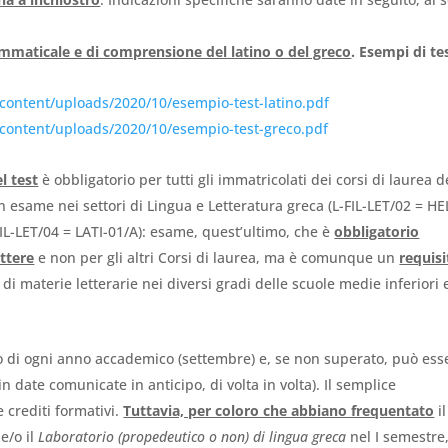
mmaticale e di comprensione del latino o del greco
. Esempi di te
-content/uploads/2020/10/esempio-test-latino.pdf
-content/uploads/2020/10/esempio-test-greco.pdf
l test
è obbligatorio per tutti gli immatricolati dei corsi di laurea d
 esame nei settori di Lingua e Letteratura greca (L-FIL-LET/02 = HE
FIL-LET/04 = LATI-01/A): esame, quest’ultimo, che è
obbligatorio
ettere
e non per gli altri Corsi di laurea, ma è comunque un
requisi
di materie letterarie nei diversi gradi delle scuole medie inferiori 
inizio di ogni anno accademico (settembre) e, se non superato, può ess
 date comunicate in anticipo, di volta in volta). Il semplice
 crediti formativi.
Tuttavia, per coloro che abbiano frequentato
il
e/o il
Laboratorio (propedeutico o non) di lingua greca
nel I semestre