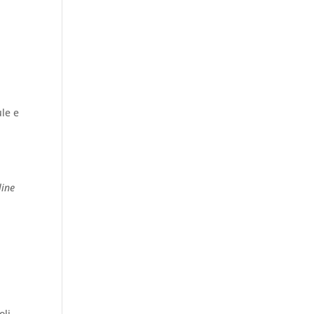
ule e
line
oli