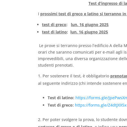
Test d’ingresso di l
I
prossimi test di greco e latino si terranno i
test di greco
:
lun. 16 giugno 2025
test di latino
:
lun. 16 giugno 2025
Le prove si terranno presso l’edificio A della 
orari che saranno comunicati per e-mail agli is
imprevedibili, una diversa organizzazione del
studenti prenotati.
Per sostenere il test, è obbligatorio
prenota
al seguente indirizzo (chi intende sostenere e
Test di latino:
https://forms.gle/JpePws
Test di greco:
https://forms.gle/Z4dtJXX5
Per poter svolgere la prova, lo studente do
cartaceo di greco o di latino
, e infine una
pen