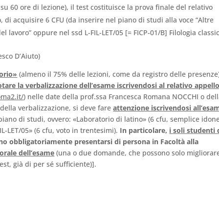
 60 ore di lezione), il test costituisce la prova finale del relativo
i acquisire 6 CFU (da inserire nel piano di studi alla voce “Altre
l lavoro” oppure nel ssd L-FIL-LET/05 [= FICP-01/B] Filologia classic
esco D’Aiuto)
torio»
(almeno il 75% delle lezioni, come da registro delle presenze)
tare la verbalizzazione dell’esame iscrivendosi al relativo appell
oma2.it/
) nelle date della prof.ssa Francesca Romana NOCCHI o del
della verbalizzazione, si deve fare
attenzione iscrivendosi all’esa
iano di studi, ovvero: «Laboratorio di latino» (6 cfu, semplice idone
L-LET/05» (6 cfu, voto in trentesimi).
In particolare,
i soli studenti 
o obbligatoriamente presentarsi di persona in Facoltà alla
orale dell’esame
(una o due domande, che possono solo migliorare
t, già di per sé sufficiente)].