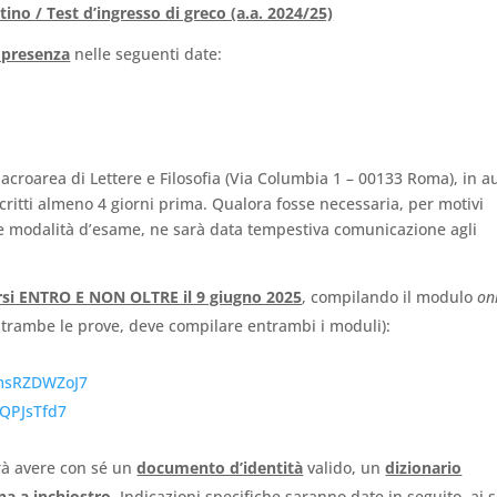
atino / Test d’ingresso di greco (a.a. 2024/25)
n presenza
nelle seguenti date:
Macroarea di Lettere e Filosofia (Via Columbia 1 – 00133 Roma), in a
critti almeno 4 giorni prima. Qualora fosse necessaria, per motivi
le modalità d’esame, ne sarà data tempestiva comunicazione agli
rsi ENTRO E NON OLTRE il 9 giugno 2025
, compilando il modulo
on
ntrambe le prove, deve compilare entrambi i moduli):
XmsRZDWZoJ7
xQPJsTfd7
vrà avere con sé un
documento d’identità
valido, un
dizionario
na a inchiostro
. Indicazioni specifiche saranno date in seguito, ai s