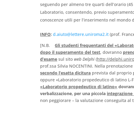
seguendo per almeno tre quarti dell’orario (45 su
Laboratorio, consentendo, previo superamento, d
conoscenze utili per l’inserimento nel mondo de
INFO
:
d.aiuto@lettere.uniroma2.it
(prof. Franc
[N.B.
Gli studenti frequentanti del «Labora
dopo il superamento del test
, dovranno
preno
d’esame
sul sito
web
Delphi
(
http://delphi.unir
prof.ssa Silvia NOCENTINI. Nella prenotazione 
secondo l’esatta dicitura
prevista dal proprio p
oppure «Laboratorio propedeutico di latino L-FI
«Laboratorio propedeutico di latino»
dovrann
verbalizzazione, per una piccola
integrazione 
non peggiorare – la valutazione conseguita al tes