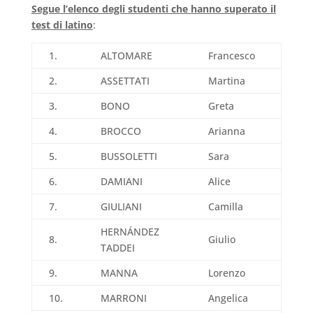
Segue l’elenco degli studenti che hanno superato il
test di latino
:
1.
ALTOMARE
Francesco
2.
ASSETTATI
Martina
3.
BONO
Greta
4.
BROCCO
Arianna
5.
BUSSOLETTI
Sara
6.
DAMIANI
Alice
7.
GIULIANI
Camilla
HERNÁNDEZ
8.
Giulio
TADDEI
9.
MANNA
Lorenzo
10.
MARRONI
Angelica