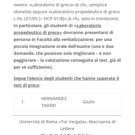
ovvero: «Laboratorio di greco» (6 cfu, semplice
idoneità) oppure «Laboratorio propedeutico di greco
L-FIL-LET/05 [= FICP-01/B]» (6 cfu, voto in trentesimi).
In particolare, gli studenti di «
Laboratorio
propedeutico di greco»
dovranno presentarsi di
persona in Facoltà alla verbalizzazione, per una
piccola integrazione orale dell’esame (una o due
domande, che possono solo migliorare – e non
peggiorare – la valutazione conseguita al test, già di
per sé sufficiente)
].
Segue l’elenco degli studenti che hanno superato il
test di greco
:
HERNÁNDEZ
1.
Giulio
TADDEI
Università di Roma «Tor Vergata», Macroarea di
Lettere