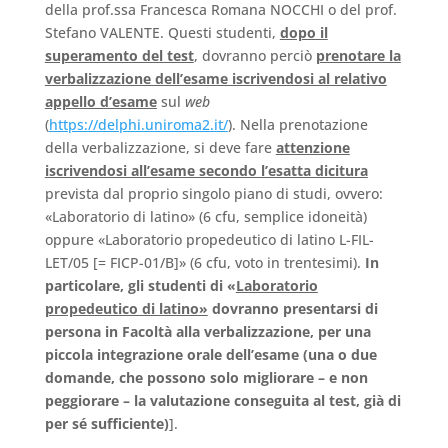
della prof.ssa Francesca Romana NOCCHI o del prof.
Stefano VALENTE. Questi studenti,
dopo il
superamento del test
, dovranno perciò
prenotare la
verbalizzazione dell’esame iscrivendosi al relativo
appello d’esame
sul
web
(
https://delphi.uniroma2.it/
). Nella prenotazione
della verbalizzazione, si deve fare
attenzione
iscrivendosi all’esame secondo l’esatta dicitura
prevista dal proprio singolo piano di studi, ovvero:
«Laboratorio di latino» (6 cfu, semplice idoneità)
oppure «Laboratorio propedeutico di latino L-FIL-
LET/05 [= FICP-01/B]» (6 cfu, voto in trentesimi).
In
particolare, gli studenti di «
Laboratorio
propedeutico di latino»
dovranno presentarsi di
persona in Facoltà alla verbalizzazione, per una
piccola integrazione orale dell’esame (una o due
domande, che possono solo migliorare – e non
peggiorare – la valutazione conseguita al test, già di
per sé sufficiente)
].