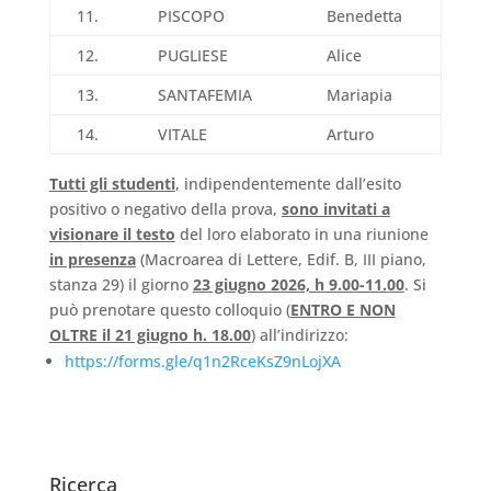
11.
PISCOPO
Benedetta
12.
PUGLIESE
Alice
13.
SANTAFEMIA
Mariapia
14.
VITALE
Arturo
Tutti gli studenti
, indipendentemente dall’esito
positivo o negativo della prova,
sono invitati a
visionare il testo
del loro elaborato in una riunione
in presenza
(Macroarea di Lettere, Edif. B, III piano,
stanza 29) il giorno
23 giugno 2026, h 9.00-11.00
. Si
può prenotare questo colloquio (
ENTRO E NON
OLTRE il 21 giugno h. 18.00
) all’indirizzo:
https://forms.gle/q1n2RceKsZ9nLojXA
Ricerca