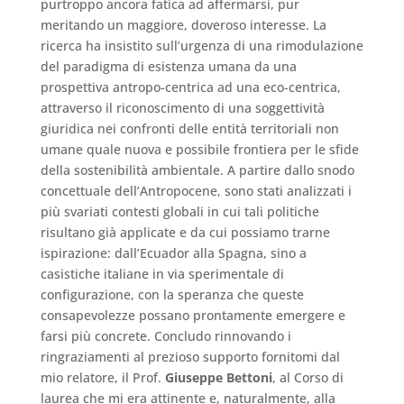
purtroppo ancora fatica ad affermarsi, pur
meritando un maggiore, doveroso interesse. La
ricerca ha insistito sull’urgenza di una rimodulazione
del paradigma di esistenza umana da una
prospettiva antropo-centrica ad una eco-centrica,
attraverso il riconoscimento di una soggettività
giuridica nei confronti delle entità territoriali non
umane quale nuova e possibile frontiera per le sfide
della sostenibilità ambientale. A partire dallo snodo
concettuale dell’Antropocene, sono stati analizzati i
più svariati contesti globali in cui tali politiche
risultano già applicate e da cui possiamo trarne
ispirazione: dall’Ecuador alla Spagna, sino a
casistiche italiane in via sperimentale di
configurazione, con la speranza che queste
consapevolezze possano prontamente emergere e
farsi più concrete. Concludo rinnovando i
ringraziamenti al prezioso supporto fornitomi dal
mio relatore, il Prof.
Giuseppe Bettoni
, al Corso di
laurea che mi era attinente e, naturalmente, alla